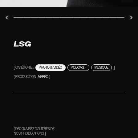
LSG
[ CATÉGORIE :
PHOTO & VIDÉO
PODCAST
MUSIQUE
]
[ PRODUCTION :
MEREC
]
[ DÉCOUVREZ D’AUTRES DE
NOS PRODUCTIONS ]