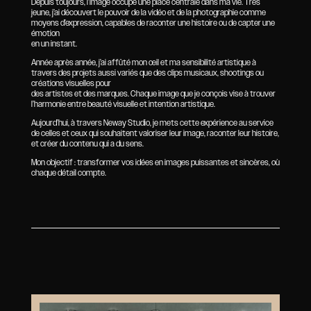
Depuis toujours, l’image occupe une place centrale dans ma vie. Très
jeune, j’ai découvert le pouvoir de la vidéo et de la photographie comme
moyens d’expression, capables de raconter une histoire ou de capter une
émotion
en un instant.
Année après année, j’ai affûté mon œil et ma sensibilité artistique à
travers des projets aussi variés que des clips musicaux, shootings ou
créations visuelles pour
des artistes et des marques. Chaque image que je conçois vise à trouver
l’harmonie entre beauté visuelle et intention artistique.
Aujourd’hui, à travers Neway Studio, je mets cette expérience au service
de celles et ceux qui souhaitent valoriser leur image, raconter leur histoire,
et créer du contenu qui a du sens.
Mon objectif : transformer vos idées en images puissantes et sincères, où
chaque détail compte.