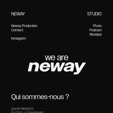
NEWAY
STUDIO
Neway Production
Photo
Contact
Podcast
Musique
Instagram
we are
neway
Qui sommes-nous ?
[ON SE PRÉSENTE,
ICI C’EST LA TEAM NEWAY]