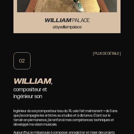
WILLIAM
PALACE
@bywilliampalace
[ PLUS DE DÉTAILS ]
02
WILLIAM
,
compositeur et
ingénieur son
Ingénieur du son/compositeur issu du 74, cela fait maintenant + de 5 ans
que j’accompagne les artistes au studios et à distance. Étant sur le
terrain en permanence, j’ai renforcé mes compétences techniques et
développé ma vision musicale.
Aujourd’hui, je m’épanouie à composer, enregistrer et mixer des projets