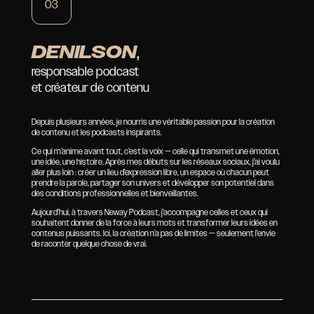
03
DENILSON
,
responsable podcast
et créateur de contenu
Depuis plusieurs années, je nourris une véritable passion pour la création
de contenu et les podcasts inspirants.
Ce qui m’anime avant tout, c’est la voix — celle qui transmet une émotion,
une idée, une histoire. Après mes débuts sur les réseaux sociaux, j’ai voulu
aller plus loin : créer un lieu d’expression libre, un espace où chacun peut
prendre la parole, partager son univers et développer son potentiel dans
des conditions professionnelles et bienveillantes.
Aujourd’hui, à travers Neway Podcast, j’accompagne celles et ceux qui
souhaitent donner de la force à leurs mots et transformer leurs idées en
contenus puissants. Ici, la création n’a pas de limites — seulement l’envie
de raconter quelque chose de vrai.