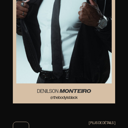
MONTEIRO
DENILSON
@thebodyisblack
[ PLUS DE DÉTAILS ]