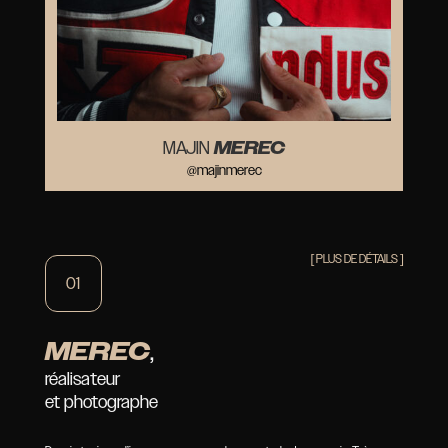
MEREC
MAJIN
@majinmerec
[ PLUS DE DÉTAILS ]
01
MEREC
,
réalisateur
et photographe